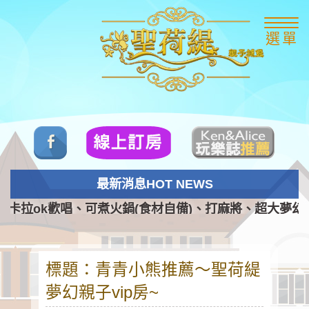
選單
最新消息HOT NEWS
以卡拉ok歡唱、可煮火鍋(食材自備)、打麻將、超大夢幻廚
標題：青青小熊推薦～聖荷緹
夢幻親子vip房~