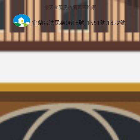
樂天
宜蘭民宿
網建置維護