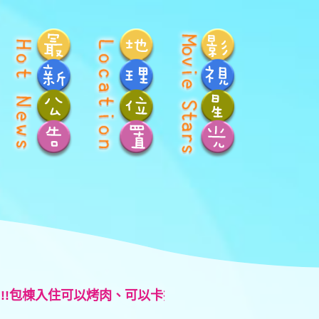
包棟入住可以烤肉、可以卡拉ok歡唱、可煮火鍋(食材自備)