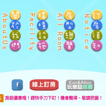
S
超優惠哦！趕快手刀下訂！機會難得、敬請把握！
!!