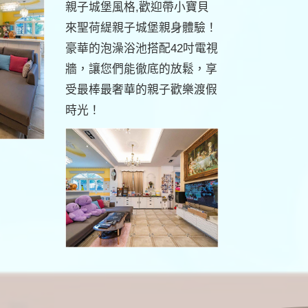
親子城堡風格,歡迎帶小寶貝
來聖荷緹親子城堡親身體驗！
豪華的泡澡浴池搭配42吋電視
牆，讓您們能徹底的放鬆，享
受最棒最奢華的親子歡樂渡假
時光！