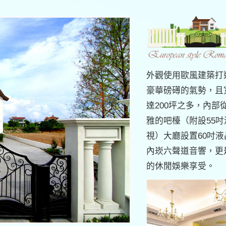
外觀使用歐風建築打
豪華磅礡的氣勢，且
達200坪之多，內部
雅的吧檯（附設55吋
視）大廳設置60吋
內崁六聲道音響，更
的休閒娛樂享受。