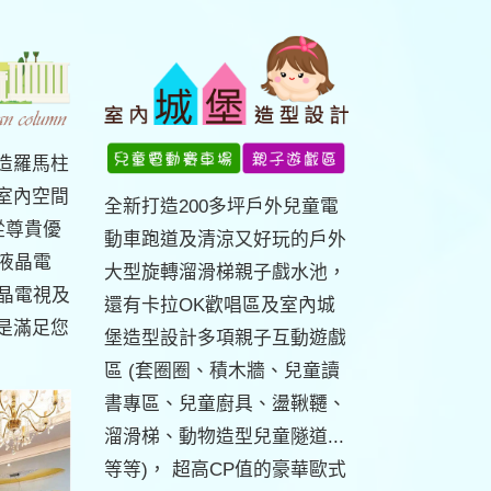
造羅馬柱
室內空間
全新打造200多坪戶外兒童電
從尊貴優
動車跑道及清涼又好玩的戶外
液晶電
大型旋轉溜滑梯親子戲水池，
液晶電視及
還有卡拉OK歡唱區及室內城
是滿足您
堡造型設計多項親子互動遊戲
區 (套圈圈、積木牆、兒童讀
書專區、兒童廚具、盪鞦韆、
溜滑梯、動物造型兒童隧道...
等等)， 超高CP值的豪華歐式